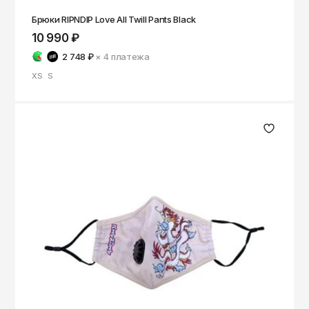
Брюки RIPNDIP Love All Twill Pants Black
10 990 ₽
2 748 ₽
× 4
платежа
XS
S