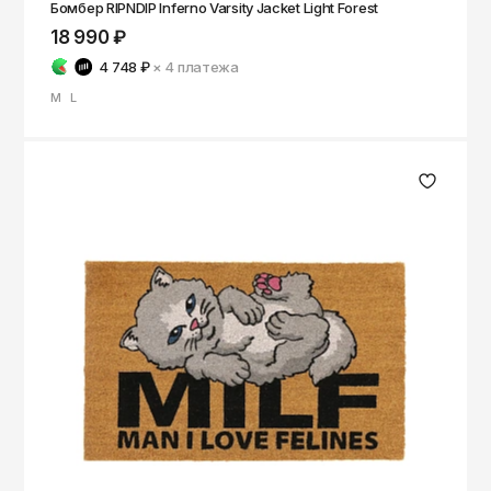
Бомбер RIPNDIP Inferno Varsity Jacket Light Forest
18 990 ₽
4 748 ₽
× 4
платежа
M
L