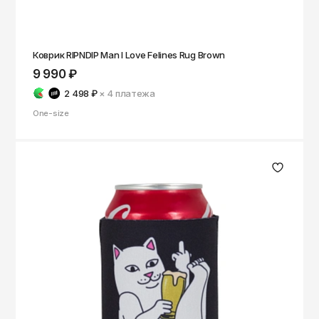
Коврик RIPNDIP Man I Love Felines Rug Brown
9 990 ₽
2 498 ₽
× 4
платежа
One-size