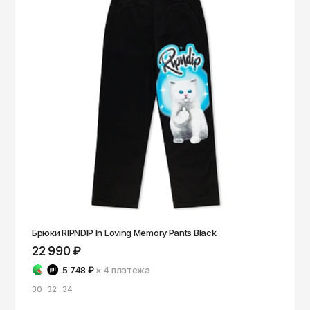
Брюки RIPNDIP In Loving Memory Pants Black
22 990 ₽
5 748 ₽
× 4
платежа
30
32
34