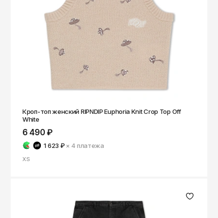
Чита
Элиста
Южно-Сахалинск
Якутск
Ярославль
Кроп-топ женский RIPNDIP Euphoria Knit Crop Top Off
White
6 490 ₽
1 623 ₽
× 4
платежа
XS