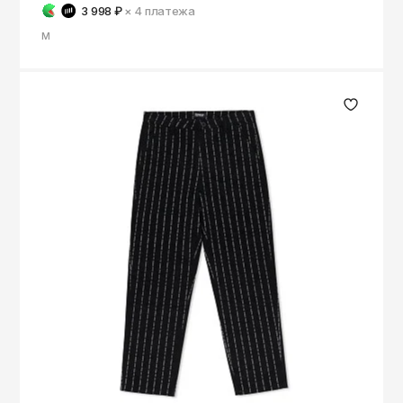
3 998 ₽
× 4
платежа
M