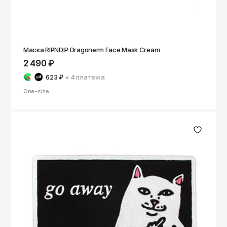
Маска RIPNDIP Dragonerm Face Mask Cream
2 490 ₽
623 ₽
× 4
платежа
One-size