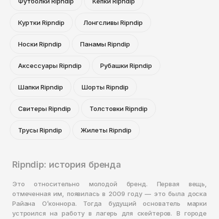
Футболки Ripndip
Кепки Ripndip
Куртки Ripndip
Лонгсливы Ripndip
Носки Ripndip
Панамы Ripndip
Аксессуары Ripndip
Рубашки Ripndip
Шапки Ripndip
Шорты Ripndip
Свитеры Ripndip
Толстовки Ripndip
Трусы Ripndip
Жилеты Ripndip
Ripndip: история бренда
Это относительно молодой бренд. Первая вещь,
отмеченная им, появилась в 2009 году — это была доска
Райана О’коннора. Тогда будущий основатель марки
устроился на работу в лагерь для скейтеров. В городе