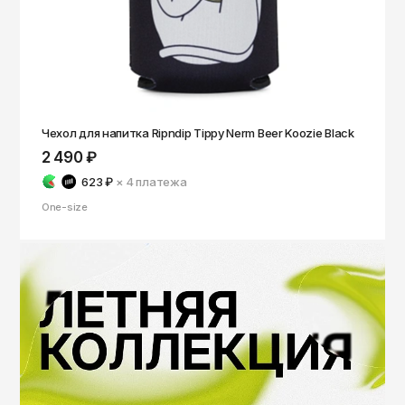
Чехол для напитка Ripndip Tippy Nerm Beer Koozie Black
2 490 ₽
623 ₽
× 4
платежа
One-size