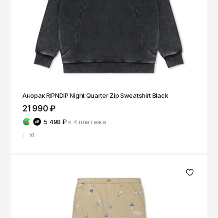
Анорак RIPNDIP Night Quarter Zip Sweatshirt Black
21 990 ₽
5 498 ₽
× 4
платежа
L
XL