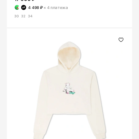
4 498 ₽
× 4
платежа
30
32
34