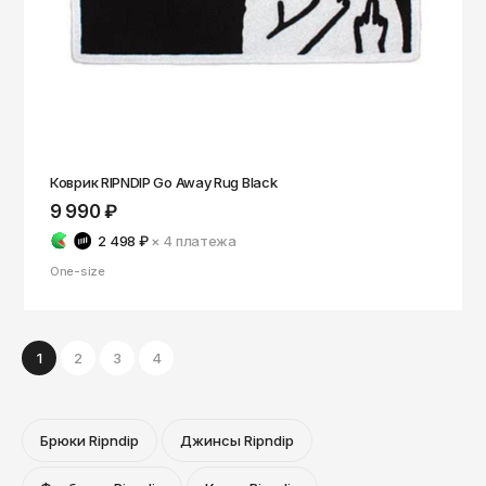
Коврик RIPNDIP Go Away Rug Black
9 990 ₽
2 498 ₽
× 4
платежа
One-size
1
2
3
4
Брюки Ripndip
Джинсы Ripndip